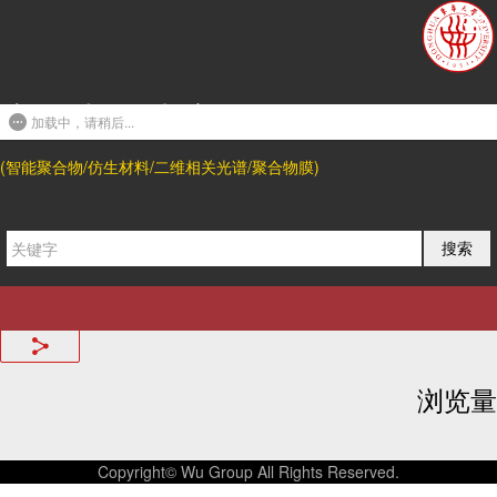
友情链接
东华大学武培怡教授课题组
联系我们
加载中，请稍后...
上海市松江区人民北路2999号
(智能聚合物/仿生材料/二维相关光谱/聚合物膜)
东华大学 松江校区
邮编: 201620
电话:
搜索
邮箱
wupeiyi@dhu.edu.cn
;
shengtongsun@dhu.edu.cn
分享我们
浏览量
Copyright© Wu Group All Rights Reserved.