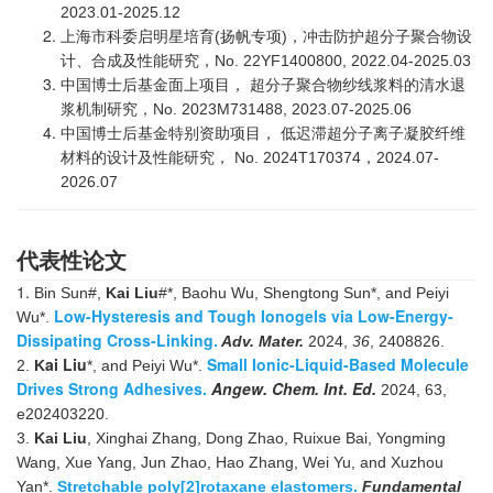
2023.01-2025.12
上海市科委启明星培育(扬帆专项)，冲击防护超分子聚合物设
计、合成及性能研究，No. 22YF1400800, 2022.04-2025.03
中国博士后基金面上项目， 超分子聚合物纱线浆料的清水退
浆机制研究，No. 2023M731488, 2023.07-2025.06
中国博士后基金特别资助项目， 低迟滞超分子离子凝胶纤维
材料的设计及性能研究， No. 2024T170374，2024.07-
2026.07
代表性论文
1.
Bin Sun#,
Kai Liu
#*, Baohu Wu, Shengtong Sun*, and Peiyi
Low-Hysteresis and Tough Ionogels via Low-Energy-
Wu*.
Dissipating Cross-Linking
.
Adv. Mater.
2024,
36
, 2408826.
ai Liu
Small Ionic-Liquid-Based Molecule
2.
K
*, and Peiyi Wu*.
Drives Strong Adhesives.
Angew. Chem. Int. Ed.
2024, 63,
e202403220.
3.
Kai Liu
, Xinghai Zhang, Dong Zhao, Ruixue Bai, Yongming
Wang, Xue Yang, Jun Zhao, Hao Zhang, Wei Yu, and Xuzhou
Yan*.
Stretchable poly[2]rotaxane elastomers.
Fundamental