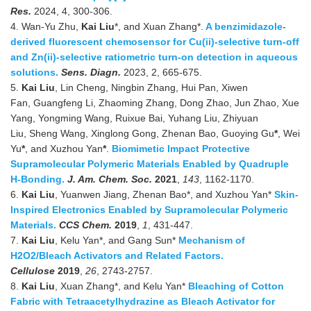
Res.
2024, 4, 300-306.
4.
Wan-Yu Zhu,
Kai Liu
*, and Xuan Zhang*.
A benzimidazole-
derived fluorescent chemosensor for Cu(ii)-selective turn-off
and Zn(ii)-selective ratiometric turn-on detection in aqueous
solutions.
Sens. Diagn.
2023, 2, 665-675.
5.
Kai Liu
, Lin Cheng, Ningbin Zhang, Hui Pan, Xiwen
Fan, Guangfeng Li, Zhaoming Zhang, Dong Zhao, Jun Zhao, Xue
Yang, Yongming Wang, Ruixue Bai, Yuhang Liu, Zhiyuan
Liu, Sheng Wang, Xinglong Gong, Zhenan Bao, Guoying Gu
*
, Wei
Yu
*
, and Xuzhou Yan
*
.
Biomimetic Impact Protective
Supramolecular Polymeric Materials Enabled by Quadruple
H-Bonding.
J. Am. Chem. Soc.
2021
,
143
, 1162-1170.
6.
Kai Liu
, Yuanwen Jiang, Zhenan Bao*, and Xuzhou Yan*
Skin-
Inspired Electronics Enabled by Supramolecular Polymeric
Materials.
CCS Chem
.
2019
,
1
, 431-447.
7.
Kai Liu
, Kelu Yan*, and Gang Sun*
Mechanism of
H2O2/Bleach Activators and Related Factors.
Cellulose
2019
,
26
, 2743-2757.
8.
Kai Liu
, Xuan Zhang*, and Kelu Yan*
Bleaching of Cotton
Fabric with Tetraacetylhydrazine as Bleach Activator for