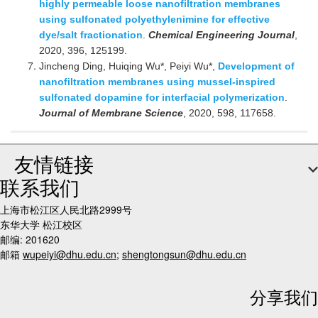
highly permeable loose nanofiltration membranes
using sulfonated polyethylenimine for effective
dye/salt fractionation
.
Chemical Engineering Journal
,
2020, 396, 125199.
Jincheng Ding, Huiqing Wu*, Peiyi Wu*,
Development of
nanofiltration membranes using mussel-inspired
sulfonated dopamine for interfacial polymerization
.
Journal of Membrane Science
, 2020, 598, 117658.
友情链接
联系我们
上海市松江区人民北路2999号
东华大学 松江校区
邮编: 201620
邮箱
wupeiyi@dhu.edu.cn
;
shengtongsun@dhu.edu.cn
分享我们