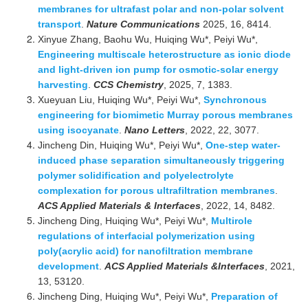
membranes for ultrafast polar and non-polar solvent
transport
.
Nature Communications
2025, 16, 8414.
Xinyue Zhang, Baohu Wu, Huiqing Wu*, Peiyi Wu*,
Engineering multiscale heterostructure as ionic diode
and light-driven ion pump for osmotic-solar energy
harvesting
.
CCS Chemistry
, 2025, 7, 1383.
Xueyuan Liu, Huiqing Wu*, Peiyi Wu*,
Synchronous
engineering for biomimetic Murray porous membranes
using isocyanate
.
Nano Letters
, 2022, 22, 3077.
Jincheng Din, Huiqing Wu*, Peiyi Wu*,
One-step water-
induced phase separation simultaneously triggering
polymer solidification and polyelectrolyte
complexation for porous ultrafiltration membranes
.
ACS Applied Materials & Interfaces
, 2022, 14, 8482.
Jincheng Ding, Huiqing Wu*, Peiyi Wu*,
Multirole
regulations of interfacial polymerization using
poly(acrylic acid) for nanofiltration membrane
development
.
ACS Applied Materials &Interfaces
, 2021,
13, 53120.
Jincheng Ding, Huiqing Wu*, Peiyi Wu*,
Preparation of