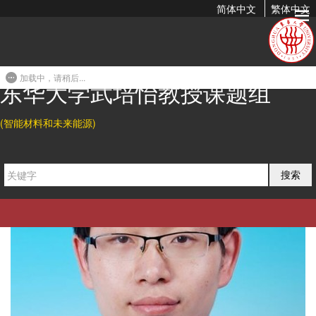
简体中文
繁体中文
导师简介
加载中，请稍后...
东华大学武培怡教授课题组
(智能材料和未来能源)
搜索