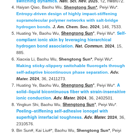
switching dynamics.
Natl. Sci. Rev.
2025
, 12, nwaf072.
Haiyan Qiao, Baohu Wu,
Shengtong Sun*
, Peiyi Wu*.
Entropy-driven design of highly impact-stiffening
supramolecular polymer networks with salt-bridge
hydrogen bonds.
J. Am. Chem. Soc.
2024
, 146, 7533.
Shengtong Sun
*
Self-
Huating Ye, Baohu Wu,
, Peiyi Wu*.
compliant ionic skin by leveraging hierarchical
hydrogen bond association.
Nat. Commun.
2024
, 15,
885.
Xiaoxia Li, Baohu Wu,
Shengtong Sun*
, Peiyi Wu*.
Making sticky-slippery switchable fluorogels through
self-adaptive bicontinuous phase separation.
Adv.
Mater.
2024
, 36, 2411273.
Shengtong Sun
*
A
Huating Ye, Baohu Wu,
, Peiyi Wu*.
solid–liquid bicontinuous fiber with strain-insensitive
ionic conduction.
Adv. Mater.
2024
, 36, 2402501.
Shengtong Sun
*
Yingkun Shi, Baohu Wu,
, Peiyi Wu*.
Peeling–stiffening self-adhesive ionogel with
superhigh interfacial toughness.
Adv. Mater.
2024
, 36,
2310576.
Bin Sun#, Kai Liu#*, Baohu Wu,
Shengtong Sun*
, Peiyi