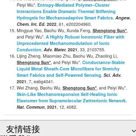
Peiyi Wu*.
Entropy-Mediated Polymer–Cluster
Interactions Enable Dramatic Thermal Stiffening
Hydrogels for Mechanoadaptive Smart Fabrics.
Angew.
Chem. Int. Ed.
2022
, 61, e202204960.
Mingyue Yao, Baohu Wu, Xunda Feng,
Shengtong Sun*
,
and Peiyi Wu*.
A Highly Robust Ionotronic Fiber with
Unprecedented Mechanomodulation of Ionic
Conduction.
Adv. Mater.
2021
, 33, 2103755.
Lijing Zheng, Miaomiao Zhu, Baohu Wu, Zhaoling Li,
Shengtong Sun*
, and Peiyi Wu*.
Conductance-Stable
Liquid Metal Sheath-Core Microfibers for Stretchy
Smart Fabrics and Self-Powered Sensing.
Sci. Adv.
2021
, 7, eabg4041.
Wei Zhang, Baohu Wu,
Shengtong Sun*
, and Peiyi Wu*.
Skin-Like Mechanoresponsive Self-Healing Ionic
Elastomer from Supramolecular Zwitterionic Network.
Nat. Commun.
2021
, 12, 4082.
友情链接