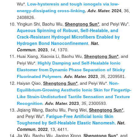
Wu*.
Low-hysteresis and tough ionogels via low-
energy-dissipating cross-linking
.
Adv. Mater.
2024
, 36,
2408826.
Yingkun Shi, Baohu Wu,
Shengtong Sun*
, and Peiyi Wu*.
Aqueous Spinning of Robust, Self-Healable, and
Crack-Resistant Hydrogel Microfibers Enabled by
Hydrogen Bond Nanoconfinement
.
Nat.
Commun.
2023
,
14
, 1370.
Huai Xiang, Xiaoxia Li, Baohu Wu,
Shengtong Sun*
, and
Peiyi Wu*.
Highly Damping and Self-Healable Ionic
Elastomer from Dynamic Phase Separation of Sticky
Fluorinated Polymers
.
Adv. Mater.
2023
,
35
, 2209581.
Haiyan Qiao,
Shengtong Sun*
, and Peiyi Wu*.
Non-
Equilibrium-Growing Aesthetic Ionic Skin for Fingertip-
Like Strain-Undisturbed Tactile Sensation and Texture
Recognition
.
Adv. Mater.
2023
,
35
, 2300593.
Jiqiang Wang, Baohu Wu, Peng Wei,
Shengtong Sun*
,
and Peiyi Wu*.
Fatigue-Free Artificial Ionic Skin
Toughened by Self-Healable Elastic Nanomesh.
Nat.
Commun.
2022
, 13, 4411.
Jia Wu, Baohu Wu, Jiaqing Xiong,
Shengtong Sun*
, and