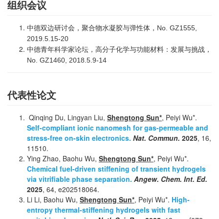
组织会议
中德双边研讨会，聚合物水凝胶与弹性体，No. GZ1555,
2019.5.15-20
中德青年科学家论坛，高分子化学与功能材料：发展与挑战，
No. GZ1460, 2018.5.9-14
代表性论文
Qinqing Du, Lingyan Liu,
Shengtong Sun*
, Peiyi Wu*.
Self-compliant ionic nanomesh for gas-permeable and
stress-free on-skin electronics.
Nat. Commun.
2025
, 16,
11510.
Ying Zhao, Baohu Wu,
Shengtong Sun*
, Peiyi Wu*.
Chemical fuel-driven stiffening of transient hydrogels
via vitrifiable phase separation.
Angew. Chem. Int. Ed.
2025
, 64, e202518064.
Li Li, Baohu Wu,
Shengtong Sun*
, Peiyi Wu*.
High-
entropy thermal-stiffening hydrogels with fast