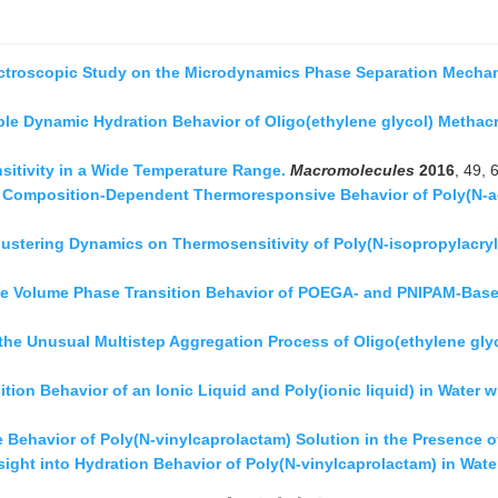
ctroscopic Study on the Microdynamics Phase Separation Mechan
ble Dynamic Hydration Behavior of Oligo(ethylene glycol) Methacr
sitivity in a Wide Temperature Range.
Macromolecules
2016
, 49,
Composition-Dependent Thermoresponsive Behavior of Poly(N-ac
lustering Dynamics on Thermosensitivity of Poly(N-isopropylacryl
he Volume Phase Transition Behavior of POEGA- and PNIPAM-Based
 the Unusual Multistep Aggregation Process of Oligo(ethylene gly
ion Behavior of an Ionic Liquid and Poly(ionic liquid) in Water w
ehavior of Poly(N-vinylcaprolactam) Solution in the Presence of 
sight into Hydration Behavior of Poly(N-vinylcaprolactam) in Wate