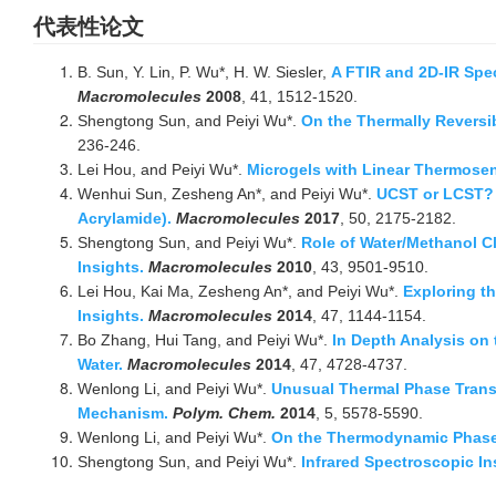
代表性论文
B. Sun, Y. Lin, P. Wu*, H. W. Siesler,
A FTIR and 2D-IR Spe
Macromolecules
2008
, 41, 1512-1520.
Shengtong Sun, and Peiyi Wu*.
On the Thermally Reversi
236-246.
Lei Hou, and Peiyi Wu*.
Microgels with Linear Thermosen
Wenhui Sun, Zesheng An*, and Peiyi Wu*.
UCST or LCST? 
Acrylamide).
Macromolecules
2017
, 50, 2175-2182.
Shengtong Sun, and Peiyi Wu*.
Role of Water/Methanol C
Insights.
Macromolecules
2010
, 43, 9501-9510.
Lei Hou, Kai Ma, Zesheng An*, and Peiyi Wu*.
Exploring t
Insights.
Macromolecules
2014
, 47, 1144-1154.
Bo Zhang, Hui Tang, and Peiyi Wu*.
In Depth Analysis on
Water.
Macromolecules
2014
, 47, 4728-4737.
Wenlong Li, and Peiyi Wu*.
Unusual Thermal Phase Transit
Mechanism.
Polym. Chem.
2014
, 5, 5578-5590.
Wenlong Li, and Peiyi Wu*.
On the Thermodynamic Phase B
Shengtong Sun, and Peiyi Wu*.
Infrared Spectroscopic In