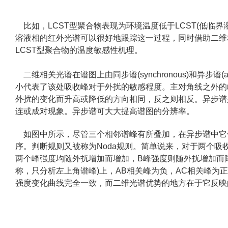
比如，
LCST型聚合物表现为环境温度低于LCST(低临
溶液相的红外光谱可以很好地跟踪这一过程，同时借助二维
LCST型聚合物的温度敏感性机理。
二维相关光谱在谱图上由同步谱(synchronous)和异步
小代表了该处吸收峰对于外扰的敏感程度。主对角线之外的
外扰的变化而升高或降低的方向相同，反之则相反。异步谱
连或成对现象。异步谱可大大提高谱图的分辨率。
如图中所示，尽管三个相邻谱峰有所叠加，在异步谱中它
序。判断规则又被称为Noda规则。简单说来，对于两个吸
两个峰强度均随外扰增加而增加，B峰强度则随外扰增加而降
称，只分析左上角谱峰)上，AB相关峰为负，AC相关峰为正，
强度变化曲线完全一致，而二维光谱优势的地方在于它反映