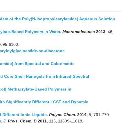
ism of the Poly(N-isopropylacrylamide) Aqueous Solution.
ylate-Based Polymers in Water.
Macromolecules
2013
, 46,
 6095-6100.
ryloylglycinamide-co-diacetone
amide) from Spectral and Calorimetric
 Core-Shell Nanogels from Infrared-Spectral
col) Methacrylate-Based Polymers in
ith Significantly Different LCST and Dynamic
Different Ionic Liquids.
Polym. Chem.
2014
, 5, 761-770.
r.
J. Phys. Chem. B
2011
, 115, 11609-11618.