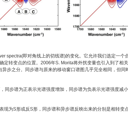
wer spectra(即对角线上的切线谱)的变化。它允许我们选定一个
置。2006年S. Morita将外扰变量也引入到了相关方程，提出了外
开始有了同步与异步之分。同步谱与原来的移动窗口谱图几乎完全相同
，同步谱为正表示光谱强度增加，同步谱为负表示光谱强度减
现为S形或反S形，同步谱和异步谱反映出来的分别是相转变点