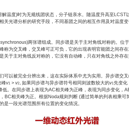
界溶解温度)时为无规线团状态，分子链亲水。随温度升高至LCS
相关光谱分析的研究手段，不同基团之间的相互作用及对温度变
谱(asynchronous)两张谱组成。同步谱是关于主对角线对
峰称为交叉峰，交叉峰可正可负，它的出现表明官能团之间存在
是关于主对角线反对称的，它没有自动峰，只在对角线之外存在
们可以被完全分辨出来，这在实际体系中尤为实用。异步谱交叉
收峰
v
>
v
, 如果同步谱与异步谱符号相同则波数较大的
v
先变化
1
2
1
低。在同步谱上表现为AC相关峰为正峰，表现为同步变化，A
BC相关峰为正。根据Noda规则判断 (
通过简单的列表相乘可
的是一段光谱范围所有位置的变化情况。