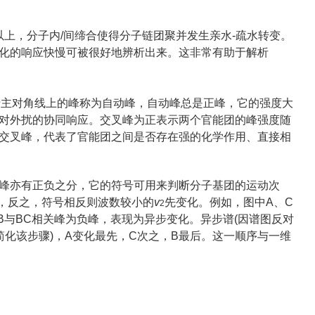
T以上，分子内/间缔合使得分子链团聚并发生亲水-疏水转变。
化的响应快慢可被很好地辨析出来。这非常有助于解析
称的。位于主对角线上的峰称为自动峰，自动峰总是正峰，它的强度大
对外扰的协同响应。交叉峰为正表示两个官能团的峰强度随
交叉峰，代表了官能团之间是否存在强的化学作用、直接相
峰亦有正负之分，它的符号可用来判断分子基团的运动次
，反之，符号相反则波数较小的
v
先变化。例如，图中A、C
2
B与BC相关峰为负峰，表现为异步变化。异步谱(因谱图反对
简化该步骤
)，A变化最先，C次之，B最后。这一顺序与一维