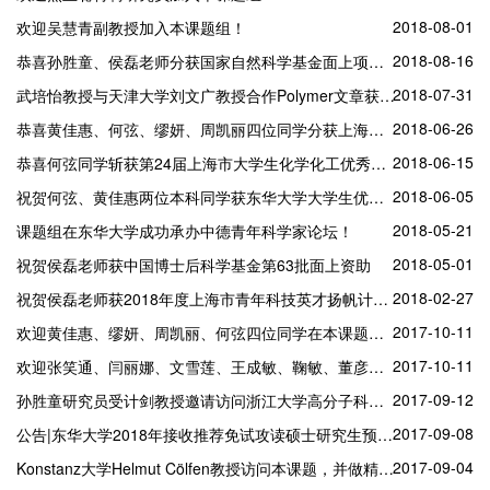
2018-08-01
欢迎吴慧青副教授加入本课题组！
2018-08-16
恭喜孙胜童、侯磊老师分获国家自然科学基金面上项目、青年项目！
2018-07-31
武培怡教授与天津大学刘文广教授合作Polymer文章获第十二届冯新德高分子奖
2018-06-26
恭喜黄佳惠、何弦、缪妍、周凯丽四位同学分获上海市和东华大学优秀毕业生！
2018-06-15
恭喜何弦同学斩获第24届上海市大学生化学化工优秀论文交流会一等奖！
2018-06-05
祝贺何弦、黄佳惠两位本科同学获东华大学大学生优秀毕业设计论文
2018-05-21
课题组在东华大学成功承办中德青年科学家论坛！
2018-05-01
祝贺侯磊老师获中国博士后科学基金第63批面上资助
2018-02-27
祝贺侯磊老师获2018年度上海市青年科技英才扬帆计划资助！
2017-10-11
欢迎黄佳惠、缪妍、周凯丽、何弦四位同学在本课题组参加本科毕业设计
2017-10-11
欢迎张笑通、闫丽娜、文雪莲、王成敏、鞠敏、董彦、程梦等七位2017级硕士研究生加入本课题组！
2017-09-12
孙胜童研究员受计剑教授邀请访问浙江大学高分子科学与工程系并作学术报告
2017-09-08
公告|东华大学2018年接收推荐免试攻读硕士研究生预申请公告
2017-09-04
Konstanz大学Helmut Cölfen教授访问本课题，并做精彩报告CALM TALK, “Mesostructured Organic-Inorganic Hybrid Materials”