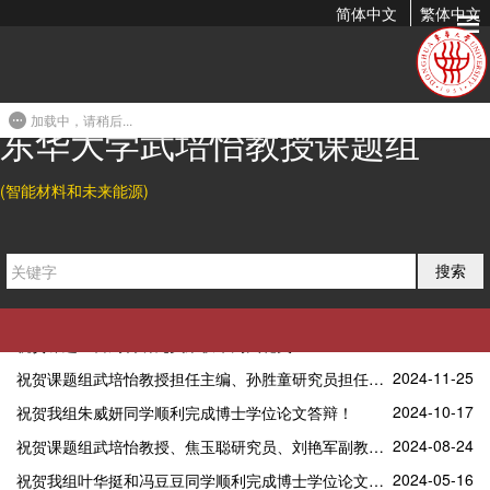
简体中文
繁体中文
组内新闻
加载中，请稍后...
东华大学武培怡教授课题组
2026-05-16
祝贺本科生王璟同学获得绿色染整科技创新大赛一等奖（指导教师：刘凯）
2026-04-20
课题组研究成果获评《CCS Chemistry》期刊优秀研究论文！
(智能材料和未来能源)
2026-04-02
湖南卫视《新闻大求真》栏目报道课题组最新凝胶纤维研究成果！！！
2025-11-26
课题组一行16人赴广州参加2025年全国高分子学术论文报告会
搜索
2025-08-27
祝贺课题组雷周玥研究员、侯磊副研究员、刘凯青年研究员喜获国家自然科学基金面上项目！！！
2025-02-23
祝贺课题组武培怡教授入选2024年ScholarGPS全球前0.05%顶尖学者终身榜单！！
2025-02-20
祝贺课题组雷周玥研究员荣获华为火花奖！
2024-11-25
祝贺课题组武培怡教授担任主编、孙胜童研究员担任副主编的npj Soft Matter期刊正式创刊！！！
2024-10-17
祝贺我组朱威妍同学顺利完成博士学位论文答辩！
2024-08-24
祝贺课题组武培怡教授、焦玉聪研究员、刘艳军副教授喜获国家自然科学基金项目！！！
2024-05-16
祝贺我组叶华挺和冯豆豆同学顺利完成博士学位论文答辩！