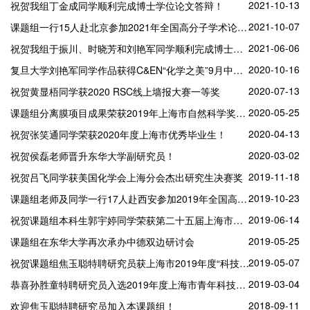
2021-10-13
祝贺我组丁金成同学顺利完成博士学位论文答辩！
2021-10-07
课题组一行15人赴北京参加2021年全国高分子学术论文报告会
2021-06-06
祝贺我组于振川、时晓芳和刘艳军同学顺利完成博士学位论文答辩
2020-10-16
复旦大学刘艳军同学作品获得C&EN“化学之美”9月中国区最佳！
2020-07-13
祝贺黄显梧同学获2020 RSC线上墙报大赛一等奖
2020-05-25
课题组分离膜项目成果荣获2019年上海市自然科学奖二等奖！
2020-04-13
祝贺张笑通同学荣获2020年度上海市优秀毕业生！
2020-03-02
祝贺侯磊老师晋升东华大学副研究员！
2019-11-18
祝贺吕飞同学获美国化学会上海分会杰出研究生决赛奖
2019-10-23
课题组老师及同学一行17人赴西安参加2019年全国高分子学术论文报告会
2019-06-14
祝贺课题组本科生郭宇婷同学荣获第二十五届上海市大学生化学化工优秀论文交流会一等奖！
2019-05-25
课题组在东华大学再次承办中德双边研讨会
2019-05-07
祝贺课题组焦玉聪特聘研究员获上海市2019年度“科技创新行动计划”自然科学基金探索类项目！
2019-03-04
恭喜孙胜童特聘研究员入选2019年度上海市青年科技启明星计划！
2018-09-11
欢迎焦玉聪特聘研究员加入本课题组！