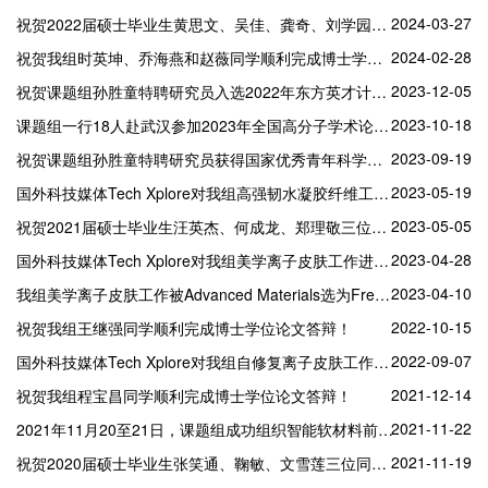
2024-03-27
祝贺2022届硕士毕业生黄思文、吴佳、龚奇、刘学园、田志龙五位同学获东华大学2023年度优秀研究生学位论文！
2024-02-28
祝贺我组时英坤、乔海燕和赵薇同学顺利完成博士学位论文答辩！
2023-12-05
祝贺课题组孙胜童特聘研究员入选2022年东方英才计划青年项目（上海市青年拔尖人才）！
2023-10-18
课题组一行18人赴武汉参加2023年全国高分子学术论文报告会
2023-09-19
祝贺课题组孙胜童特聘研究员获得国家优秀青年科学基金资助！
2023-05-19
国外科技媒体Tech Xplore对我组高强韧水凝胶纤维工作进行精选报道
2023-05-05
祝贺2021届硕士毕业生汪英杰、何成龙、郑理敬三位同学获东华大学2022年度优秀研究生学位论文！
2023-04-28
国外科技媒体Tech Xplore对我组美学离子皮肤工作进行精选报道
2023-04-10
我组美学离子皮肤工作被Advanced Materials选为Free Access
2022-10-15
祝贺我组王继强同学顺利完成博士学位论文答辩！
2022-09-07
国外科技媒体Tech Xplore对我组自修复离子皮肤工作进行精选报道
2021-12-14
祝贺我组程宝昌同学顺利完成博士学位论文答辩！
2021-11-22
2021年11月20至21日，课题组成功组织智能软材料前沿学术研讨会（线上）
2021-11-19
祝贺2020届硕士毕业生张笑通、鞠敏、文雪莲三位同学获东华大学2021年度优秀研究生学位论文！