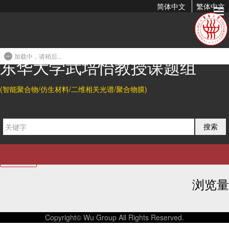
简体中文
繁体中文
友情链接
联系我们
加载中，请稍后...
东华大学武培怡教授课题组
上海市松江区人民北路2999号
东华大学 松江校区
(智能聚合物/仿生材料/二维相关光谱/聚合物膜)
邮编: 201620
电话:
邮箱
wupeiyi@dhu.edu.cn
;
shengtongsun@dhu.edu.cn
搜索
分享我们
浏览量
Copyright© Wu Group All Rights Reserved.