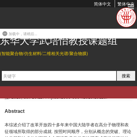
简体中文
繁体中文
中国改革开放以来的高分子物理和表征研究
2019-08-12 20:26
加载中，请稍后...
东华大学武培怡教授课题组
Citation
(智能聚合物/仿生材料/二维相关光谱/聚合物膜)
安立佳, 陈尔强, 崔树勋, 董侠, 傅强, 韩艳春, 何嘉松, 胡文兵, 胡祖明,
江明, 李宝会, 李良彬, 李林, 李卫华, 林嘉平, 吕中元, 门永锋, 沈志豪,
搜索
孙平川, 童真, 王笃金, 武培怡, 谢续明, 徐坚, 徐志康, 薛奇, 闫寿科,
杨玉良, 俞炜, 俞燕蕾, 张广照, 张军, 张俐娜, 张平文, 张文科, 赵江,
郑强, 周东山.
中国改革开放以来的高分子物理和表征研究
. 高分子学
报. 2019, doi: 10.11777/j.issn1000-3304.2019.19118.
Abstract
本综述介绍了改革开放四十多年来中国大陆学者在高分子物理和表
征领域所取得的部分成就. 按照时间顺序，分别从概念的突破、理论