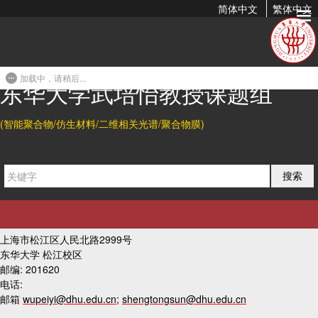
简体中文
繁体中文
姚明月
2018-10-12 20:00
加载中，请稍后...
东华大学武培怡教授课题组
上一篇
(智能聚合物/仿生材料/二维相关光谱/聚合物膜)
下一篇
搜索
友情链接
联系我们
上海市松江区人民北路2999号
东华大学 松江校区
邮编: 201620
电话:
邮箱
wupeiyi@dhu.edu.cn
;
shengtongsun@dhu.edu.cn