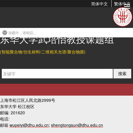
简体中文
繁体中文
何成龙
2018-10-12 19:58
加载中，请稍后...
东华大学武培怡教授课题组
上一篇
(智能聚合物/仿生材料/二维相关光谱/聚合物膜)
下一篇
搜索
友情链接
联系我们
上海市松江区人民北路2999号
东华大学 松江校区
邮编: 201620
电话:
邮箱
wupeiyi@dhu.edu.cn
;
shengtongsun@dhu.edu.cn